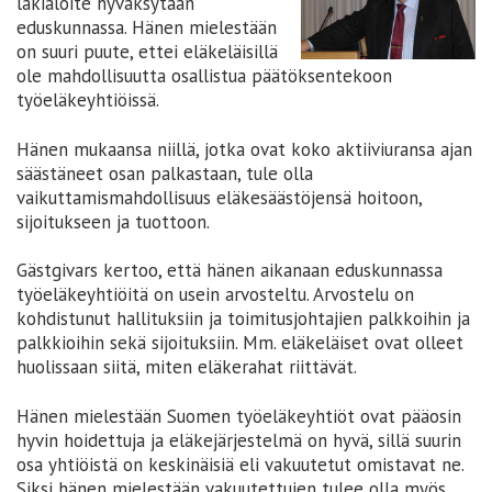
lakialoite hyväksytään
eduskunnassa. Hänen mielestään
on suuri puute, ettei eläkeläisillä
ole mahdollisuutta osallistua päätöksentekoon
työeläkeyhtiöissä.
Hänen mukaansa niillä, jotka ovat koko aktiiviuransa ajan
säästäneet osan palkastaan, tule olla
vaikuttamismahdollisuus eläkesäästöjensä hoitoon,
sijoitukseen ja tuottoon.
Gästgivars kertoo, että hänen aikanaan eduskunnassa
työeläkeyhtiöitä on usein arvosteltu. Arvostelu on
kohdistunut hallituksiin ja toimitusjohtajien palkkoihin ja
palkkioihin sekä sijoituksiin. Mm. eläkeläiset ovat olleet
huolissaan siitä, miten eläkerahat riittävät.
Hänen mielestään Suomen työeläkeyhtiöt ovat pääosin
hyvin hoidettuja ja eläkejärjestelmä on hyvä, sillä suurin
osa yhtiöistä on keskinäisiä eli vakuutetut omistavat ne.
Siksi hänen mielestään vakuutettujen tulee olla myös