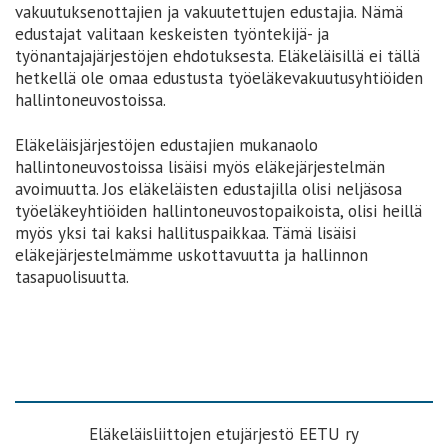
vakuutuksenottajien ja vakuutettujen edustajia. Nämä
edustajat valitaan keskeisten työntekijä- ja
työnantajajärjestöjen ehdotuksesta. Eläkeläisillä ei tällä
hetkellä ole omaa edustusta työeläkevakuutusyhtiöiden
hallintoneuvostoissa.
Eläkeläisjärjestöjen edustajien mukanaolo
hallintoneuvostoissa lisäisi myös eläkejärjestelmän
avoimuutta. Jos eläkeläisten edustajilla olisi neljäsosa
työeläkeyhtiöiden hallintoneuvostopaikoista, olisi heillä
myös yksi tai kaksi hallituspaikkaa. Tämä lisäisi
eläkejärjestelmämme uskottavuutta ja hallinnon
tasapuolisuutta.
Eläkeläisliittojen etujärjestö EETU ry