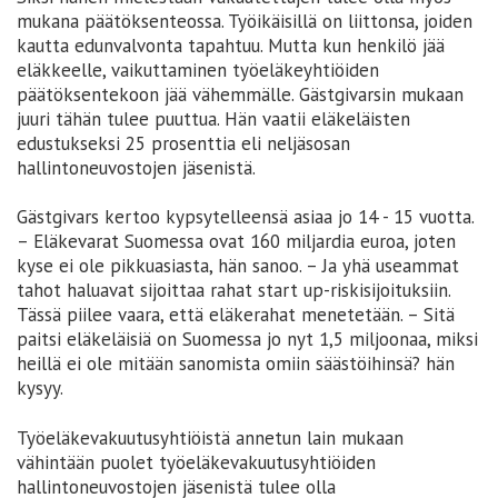
mukana päätöksenteossa. Työikäisillä on liittonsa, joiden
kautta edunvalvonta tapahtuu. Mutta kun henkilö jää
eläkkeelle, vaikuttaminen työeläkeyhtiöiden
päätöksentekoon jää vähemmälle. Gästgivarsin mukaan
juuri tähän tulee puuttua. Hän vaatii eläkeläisten
edustukseksi 25 prosenttia eli neljäsosan
hallintoneuvostojen jäsenistä.
Gästgivars kertoo kypsytelleensä asiaa jo 14 - 15 vuotta.
– Eläkevarat Suomessa ovat 160 miljardia euroa, joten
kyse ei ole pikkuasiasta, hän sanoo. – Ja yhä useammat
tahot haluavat sijoittaa rahat start up-riskisijoituksiin.
Tässä piilee vaara, että eläkerahat menetetään. – Sitä
paitsi eläkeläisiä on Suomessa jo nyt 1,5 miljoonaa, miksi
heillä ei ole mitään sanomista omiin säästöihinsä? hän
kysyy.
Työeläkevakuutusyhtiöistä annetun lain mukaan
vähintään puolet työeläkevakuutusyhtiöiden
hallintoneuvostojen jäsenistä tulee olla