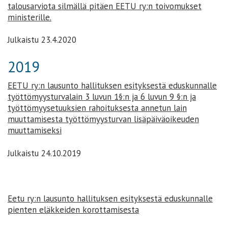
talousarviota silmällä pitäen EETU ry:n toivomukset
ministerille.
Julkaistu 23.4.2020
2019
EETU ry:n lausunto hallituksen esityksestä eduskunnalle
työttömyysturvalain 3 luvun 1§:n ja 6 luvun 9 §:n ja
työttömyysetuuksien rahoituksesta annetun lain
muuttamisesta työttömyysturvan lisäpäiväoikeuden
muuttamiseksi
Julkaistu 24.10.2019
Eetu ry:n lausunto hallituksen esityksestä eduskunnalle
pienten eläkkeiden korottamisesta