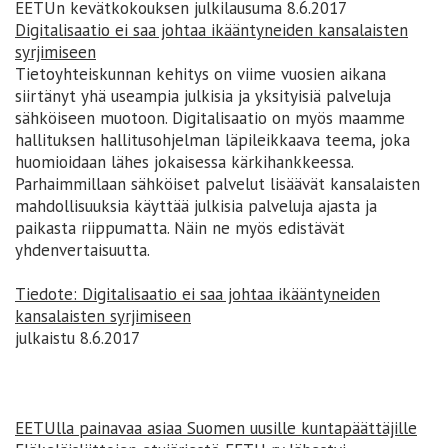
EETUn kevätkokouksen julkilausuma 8.6.2017
Digitalisaatio ei saa johtaa ikääntyneiden kansalaisten
syrjimiseen
Tietoyhteiskunnan kehitys on viime vuosien aikana
siirtänyt yhä useampia julkisia ja yksityisiä palveluja
sähköiseen muotoon. Digitalisaatio on myös maamme
hallituksen hallitusohjelman läpileikkaava teema, joka
huomioidaan lähes jokaisessa kärkihankkeessa.
Parhaimmillaan sähköiset palvelut lisäävät kansalaisten
mahdollisuuksia käyttää julkisia palveluja ajasta ja
paikasta riippumatta. Näin ne myös edistävät
yhdenvertaisuutta.
Tiedote: Digitalisaatio ei saa johtaa ikääntyneiden
kansalaisten syrjimiseen
julkaistu 8.6.2017
EETUlla painavaa asiaa Suomen uusille kuntapäättäjille