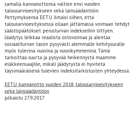
samalla kannanottonsa valtion ensi vuoden
talousarvioesitykseen sekä lainsäädäntöön.
Pettymyksensä EETU ilmaisi siihen, että
talousarvioesityksessä ollaan jättämässä voimaan tehdyt
säästöpäätökset perusturvan indekseihin liittyen.
Jäädytys leikkaa reaalista ostovoimaa ja alentaa
sosiaaliturvan tason pysyvästi alemmalle kehitysuralle
myös tulevina vuosina ja vuosikymmeninä. Tämä
tarkoittaa suurta ja pysyvää heikennystä maamme
eläkkeensaajille, mikäli jäädytystä ei hyvitetä
täysimääräisenä tulevien indeksitarkistusten yhteydessä.
EETU kannanotto vuoden 2018 talousarvioesitykseen
sekä lainsäädäntöön
julkaistu 27.9.2017