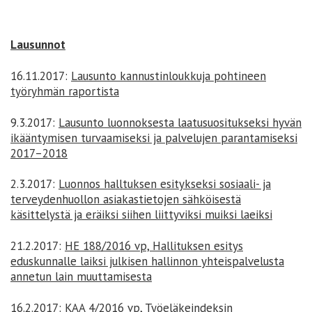
Lausunnot
16.11.2017:
Lausunto kannustinloukkuja pohtineen
työryhmän raportista
9.3.2017:
Lausunto luonnoksesta laatusuositukseksi hyvän
ikääntymisen turvaamiseksi ja palvelujen parantamiseksi
2017–2018
2.3.2017:
Luonnos halltuksen esitykseksi sosiaali- ja
terveydenhuollon asiakastietojen sähköisestä
käsittelystä ja eräiksi siihen liittyviksi muiksi laeiksi
21.2.2017:
HE 188/2016 vp, Hallituksen esitys
eduskunnalle laiksi julkisen hallinnon yhteispalvelusta
annetun lain muuttamisesta
16.2.2017:
KAA 4/2016 vp, Työeläkeindeksin