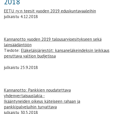
2018
EETU ry:n teesit vuoden 2019 eduskuntavaaleihin
julkaistu 4.12.2018
Kannanotto vuoden 2019 talousarvioesitykseen sekä
lainsäädäntöön
Tiedote:
Eläkeläisjärjestöt: kansaneläkeindeksin leikkaus
peruttava valtion budjetissa
julkaistu 25.9.2018
Kannanotto: Pankkien noudatettava
yhdenvertaisuuslakia -
Ikääntyneiden oikeus käteiseen rahaan ja
pankkipalveluihin turvattava
julkaistu 30.5.2018