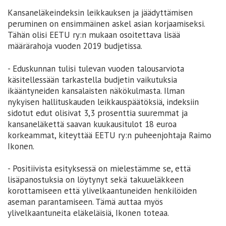
Kansaneläkeindeksin leikkauksen ja jäädyttämisen
peruminen on ensimmäinen askel asian korjaamiseksi.
Tähän olisi EETU ry:n mukaan osoitettava lisää
määrärahoja vuoden 2019 budjetissa.
- Eduskunnan tulisi tulevan vuoden talousarviota
käsitellessään tarkastella budjetin vaikutuksia
ikääntyneiden kansalaisten näkökulmasta. Ilman
nykyisen hallituskauden leikkauspäätöksiä, indeksiin
sidotut edut olisivat 3,3 prosenttia suuremmat ja
kansaneläkettä saavan kuukausitulot 18 euroa
korkeammat, kiteyttää EETU ry:n puheenjohtaja Raimo
Ikonen.
- Positiivista esityksessä on mielestämme se, että
lisäpanostuksia on löytynyt sekä takuueläkkeen
korottamiseen että ylivelkaantuneiden henkilöiden
aseman parantamiseen. Tämä auttaa myös
ylivelkaantuneita eläkeläisiä, Ikonen toteaa.