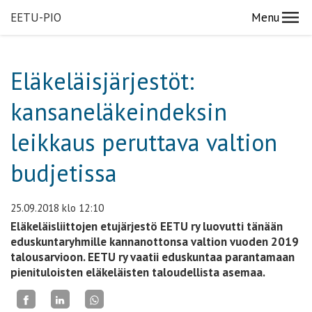
EETU-PIO
Menu
Eläkeläisjärjestöt:
kansaneläkeindeksin
leikkaus peruttava valtion
budjetissa
25.09.2018
klo 12:10
Eläkeläisliittojen etujärjestö EETU ry luovutti tänään
eduskuntaryhmille kannanottonsa valtion vuoden 2019
talousarvioon. EETU ry vaatii eduskuntaa parantamaan
pienituloisten eläkeläisten taloudellista asemaa.