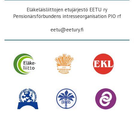
Eläkeläisliittojen etujärjestö EETU ry
Pensionärsförbundens intresseorganisation PIO rf
eetu@eetury.fi