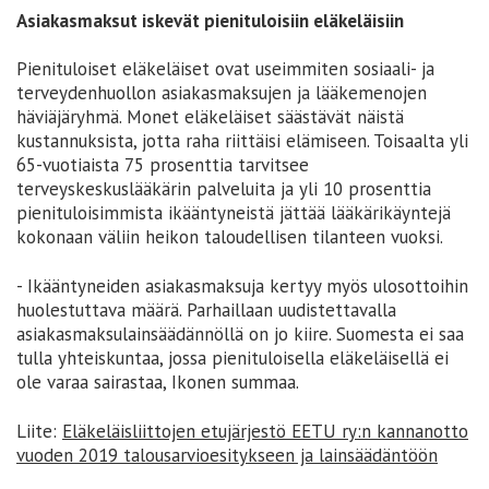
Asiakasmaksut iskevät pienituloisiin eläkeläisiin
Pienituloiset eläkeläiset ovat useimmiten sosiaali- ja
terveydenhuollon asiakasmaksujen ja lääkemenojen
häviäjäryhmä. Monet eläkeläiset säästävät näistä
kustannuksista, jotta raha riittäisi elämiseen. Toisaalta yli
65-vuotiaista 75 prosenttia tarvitsee
terveyskeskuslääkärin palveluita ja yli 10 prosenttia
pienituloisimmista ikääntyneistä jättää lääkärikäyntejä
kokonaan väliin heikon taloudellisen tilanteen vuoksi.
- Ikääntyneiden asiakasmaksuja kertyy myös ulosottoihin
huolestuttava määrä. Parhaillaan uudistettavalla
asiakasmaksulainsäädännöllä on jo kiire. Suomesta ei saa
tulla yhteiskuntaa, jossa pienituloisella eläkeläisellä ei
ole varaa sairastaa, Ikonen summaa.
Liite:
Eläkeläisliittojen etujärjestö EETU ry:n kannanotto
vuoden 2019 talousarvioesitykseen ja lainsäädäntöön