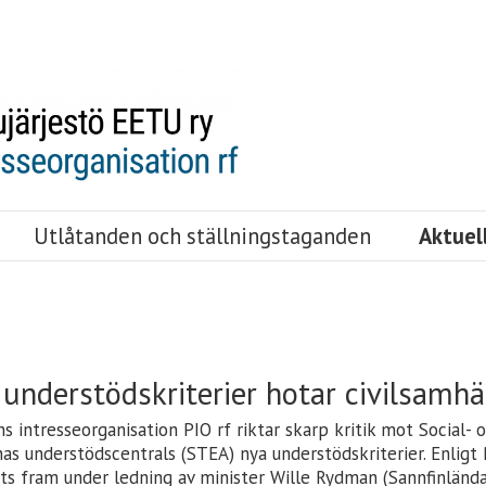
Utlåtanden och ställningstaganden
Aktuel
understödskriterier hotar civilsamhä
 intresseorganisation PIO rf riktar skarp kritik mot Social- 
as understödscentrals (STEA) nya understödskriterier. Enligt
its fram under ledning av minister Wille Rydman (Sannfinländar