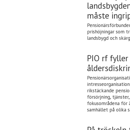
landsbygden
måste ingri
Pensionärsförbundens
prishöjningar som tr
landsbygd och skärg
PIO rf fylle
åldersdiskr
Pensionärsorganisat
intresseorganisation
rikstäckande pension
försörjning, tjänste
fokusområdena för å
samhället på olika s
På tröskeln