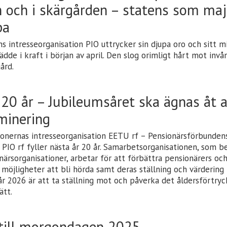
 och i skärgården – statens som maj
pa
 intresseorganisation PIO uttrycker sin djupa oro och sitt mi
ädde i kraft i början av april. Den slog orimligt hårt mot invå
ård.
r 20 år – Jubileumsåret ska ägnas åt
iminering
ionernas intresseorganisation EETU rf – Pensionärsförbunden
 PIO rf fyller nästa år 20 år. Samarbetsorganisationen, som b
ärsorganisationer, arbetar för att förbättra pensionärers oc
r, möjligheter att bli hörda samt deras ställning och värdering 
r 2026 är att ta ställning mot och påverka det åldersförtr
ätt.
 till morgondagen 2025