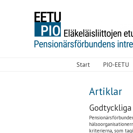
EETU-PIO
Start
PIO-EETU
Artiklar
Godtyckliga 
Pensionärsförbundens
hälsoorganisationern
kriterierna, som tag