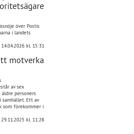
oritetsägare
ssnöje över Postis
narna i landets
14.04.2026
kl. 15:31
 att motverka
s
estår av sex
h äldre personers
i samhället. Ett av
yck som förekommer i
29.11.2025
kl. 11:28