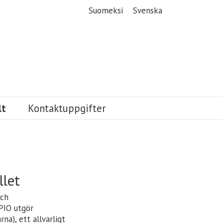
Menu
Suomeksi
Svenska
lt
Kontaktuppgifter
llet
och
 PIO utgör
na), ett allvarligt