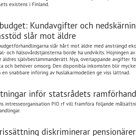
ets existens i Finland.
udget: Kundavgifter och nedskärnin
nsstöd slår mot äldre
udgetförhandlingarna slår hårt mot äldre med ansträngd ek
al- och hälsovårdstjänsterna borde ha undvikits. Höjningen av
ar äldres självbestämmanderätt. Nya, överlappande avgifter f
uka och behöver omsorg. Den disponibla inkomsten blir mycket
 en snabbare införing av husläkarmodellen ge viss lättnad.
tningar inför statsrådets ramförhand
 intresseorganisation PIO rf vill framföra följande målsättni
andlingar.
rissättning diskriminerar pensionärer