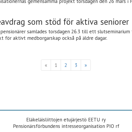
isationernas gemensamma projekt torsdagen den 26 mars i H
eavdrag som stöd för aktiva seniorer
pensionärer samlades torsdagen 26.3 till ett slutseminarium f
 för aktivt medborgarskap också på äldre dagar.
«
1
2
3
»
Eläkeläisliittojen etujärjestö EETU ry
Pensionärsförbundens intresseorganisation PIO rf