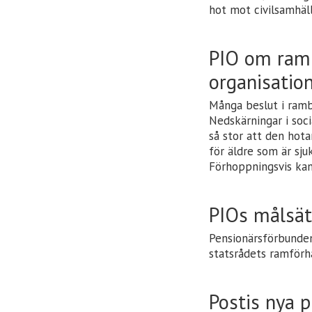
hot mot civilsamhäll
PIO om ramb
organisatio
Många beslut i ramb
Nedskärningar i soci
så stor att den hot
för äldre som är sj
Förhoppningsvis kan
PIOs målsät
Pensionärsförbundens
statsrådets ramförh
Postis nya p