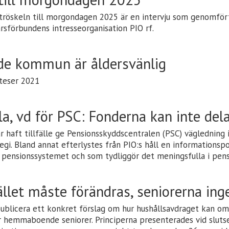
röskeln till morgondagen 2025 är en intervju som genomfört
rsförbundens intresseorganisation PIO rf.
de kommun är åldersvänlig
teser 2021
a, vd för PSC: Fonderna kan inte del
r haft tillfälle ge Pensionsskyddscentralen (PSC) vägledning 
egi. Bland annat efterlystes från PIO:s håll en informationspo
pensionssystemet och som tydliggör det meningsfulla i pens
llet måste förändras, seniorerna ing
 publicera ett konkret förslag om hur hushållsavdraget kan omv
r hemmaboende seniorer. Principerna presenterades vid slutse